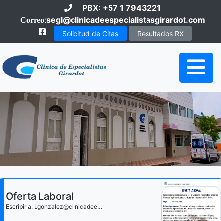
PBX: +57 1 7943221
:
segl@clinicadeespecialistasgirardot.com
Correo
Solicitud de Citas
Resultados RX
Oferta Laboral
Escribir a: Lgonzalez@clinicadeespecialistasgirardot.com