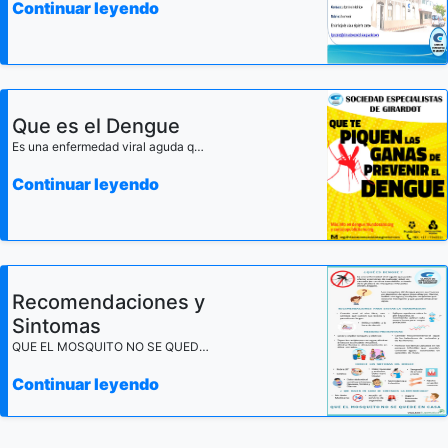
Continuar leyendo
Que es el Dengue
Es una enfermedad viral aguda que puede afectar a personas de cualquier edad, especialmente niños y adultos mayores, causada por un virus transmitido a través de la picadura de mosquitos infectados (Aedes aegypti). Los mosquitos del dengue se presentan en zonas urbanas con altitudes inferiores a 2200 metros sobre el nivel del mar, ponen sus huevos en depósitos de agua limpia como albercas, floreros de plantas acuáticas, llantas, baldes de agua y cualquier recipiente que está a la intemperie y que puede almacenar agua.
Continuar leyendo
Recomendaciones y
Sintomas
QUE EL MOSQUITO NO SE QUEDE EN CASA!
Continuar leyendo