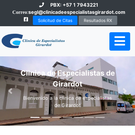
PBX: +57 1 7943221
:
segl@clinicadeespecialistasgirardot.com
Correo
Solicitud de Citas
Resultados RX
a de Especialistas de
Girardot
Serv
Anterior
Sigu
do a la clinica de especialistas
de Girardot