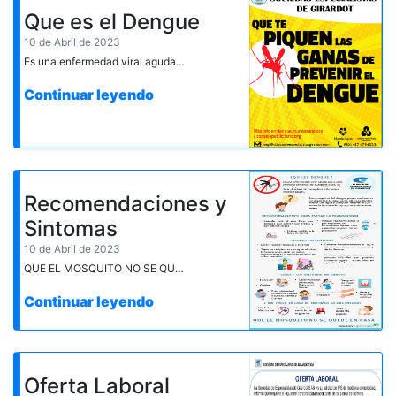
Que es el Dengue
10 de Abril de 2023
Es una enfermedad viral aguda que puede afectar a personas de cualquier edad, especialmente niños y adultos mayores, causada por un virus transmitido a través de la picadura de mosquitos infectados (Aedes aegypti). Los mosquitos del dengue se presentan en zonas urbanas con altitudes inferiores a 2200 metros sobre el nivel del mar, ponen sus huevos en depósitos de agua limpia como albercas, floreros de plantas acuáticas, llantas, baldes de agua y cualquier recipiente que está a la intemperie y que puede almacenar agua.
Continuar leyendo
Recomendaciones y
Sintomas
10 de Abril de 2023
QUE EL MOSQUITO NO SE QUEDE EN CASA!
Continuar leyendo
Oferta Laboral